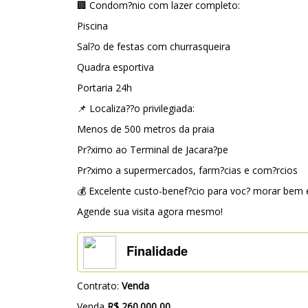
🏢 Condom?nio com lazer completo:
Piscina
Sal?o de festas com churrasqueira
Quadra esportiva
Portaria 24h
📌 Localiza??o privilegiada:
Menos de 500 metros da praia
Pr?ximo ao Terminal de Jacara?pe
Pr?ximo a supermercados, farm?cias e com?rcios
💰 Excelente custo-benef?cio para voc? morar bem
Agende sua visita agora mesmo!
Finalidade
Contrato:
Venda
Venda
R$ 260.000,00