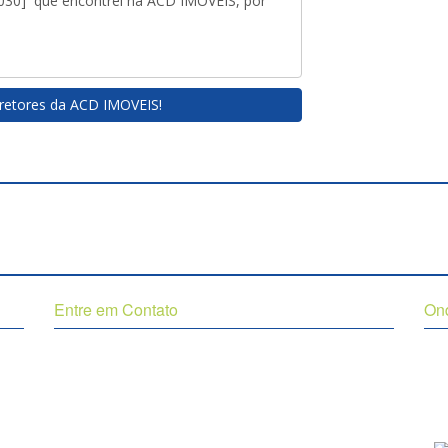
retores da ACD IMOVEIS!
Entre em Contato
On
(27) 3325-2800
Av
(27) 99969-2484
Ex
(27) 99721-4824
Instagram
Facebook
C