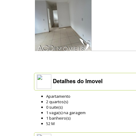
Detalhes do Imovel
Apartamento
2 quartos(s)
0 suite(s)
1 vaga(s) na garagem
1 banheiro(s)
52 M