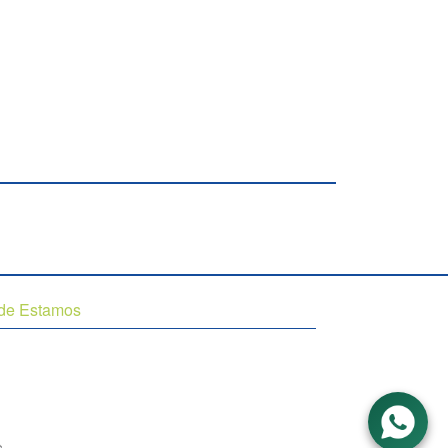
de Estamos
enida Leitao da Silva, n 1837, Gurigica - Vitoria / ES
ibir Mapa de nosso local
opyright 2026 ACD IMOVEIS |