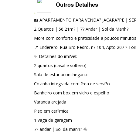
Outros Detalhes
🏡 APARTAMENTO PARA VENDA? JACARA?PE | SE
2 Quartos | 56,21m? | 7? Andar | Sol da Manh?
More com conforto e praticidade a poucos minutos 
📍 Endere?o: Rua S?o Pedro, n? 104, Apto 207 ? Tor
✨ Detalhes do im?vel:
2 quartos (casal e solteiro)
Sala de estar aconchegante
Cozinha integrada com ?rea de servi?o
Banheiro com box em vidro e espelho
Varanda arejada
Piso em cer?mica
1 vaga de garagem
7? andar | Sol da manh? 🌞